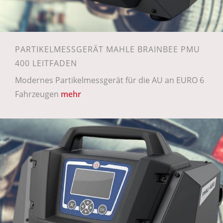
PARTIKELMESSGERÄT MAHLE BRAINBEE PMU
400 LEITFADEN
Modernes Partikelmessgerät für die AU an EURO 6
Fahrzeugen
mehr